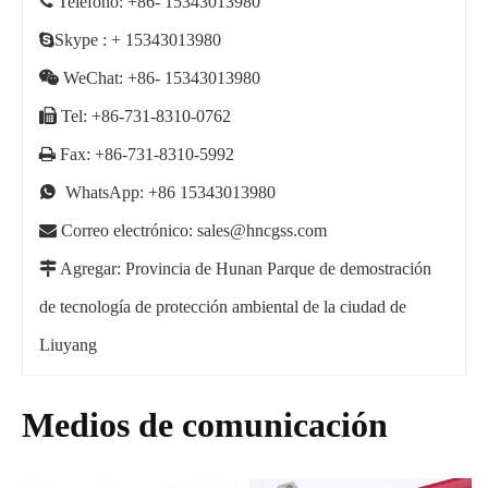

Teléfono: +86- 15343013980
Skype
: + 15343013980

WeChat: +86- 15343013980

Tel: +86-731-8310-0762

Fax: +86-731-8310-5992

WhatsApp:
+86 15343013980

Correo electrónico:
sales@hncgss.com

Agregar: Provincia de Hunan Parque de demostración
de tecnología de protección ambiental de la ciudad de
Liuyang
Medios de comunicación